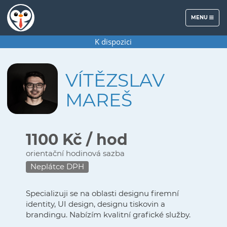
MENU
MENU
K dispozici
VÍTĚZSLAV
MAREŠ
1100 Kč / hod
orientační hodinová sazba
Neplátce DPH
Specializuji se na oblasti designu firemní
identity, UI design, designu tiskovin a
brandingu. Nabízím kvalitní grafické služby.